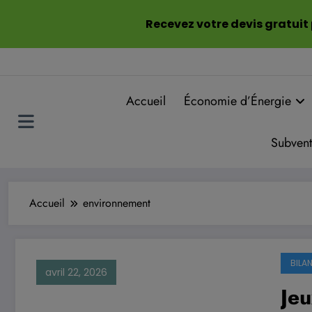
Aller
Recevez votre devis gratuit
au
contenu
Accueil
Économie d’Énergie
Subvent
Accueil
environnement
BILA
avril 22, 2026
Je