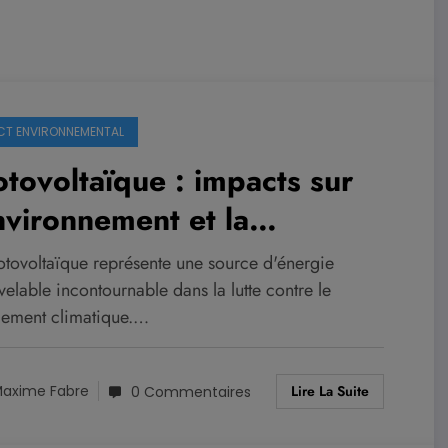
CT ENVIRONNEMENTAL
tovoltaïque : impacts sur
nvironnement et la
diversité
otovoltaïque représente une source d'énergie
elable incontournable dans la lutte contre le
ement climatique.…
Lire La Suite
axime Fabre
0 Commentaires