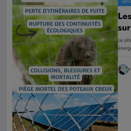
IMPA
Les
sur
Le pho
énerg
P