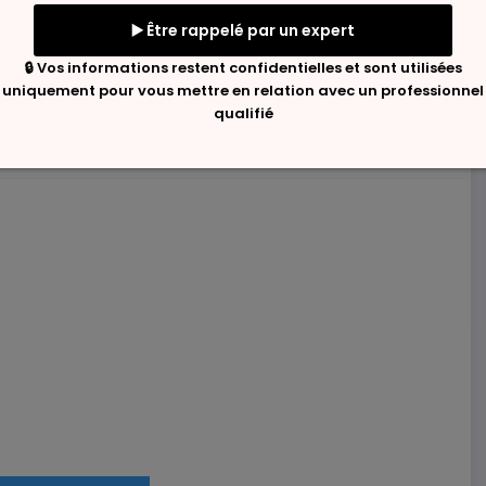
ique s'intensifie, les collectivités locales jouent…
Lire La Suite
axime Fabre
0 Commentaires