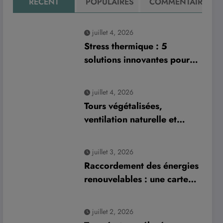
RÉCENT
POPULAIRES
COMMENTAIRE
juillet 4, 2026
Stress thermique : 5
solutions innovantes pour
aménager les bâtiments et
préserver la production
juillet 4, 2026
laitière
Tours végétalisées,
ventilation naturelle et
panneaux solaires : les
nouvelles clés de
juillet 3, 2026
l’architecture urbaine
Raccordement des énergies
durable
renouvelables : une carte
des zones saturées suscite
des préoccupations dans la
juillet 2, 2026
filière