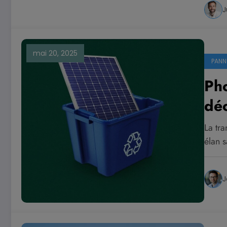
J
mai 20, 2025
PANN
Pho
déc
La tra
élan 
J