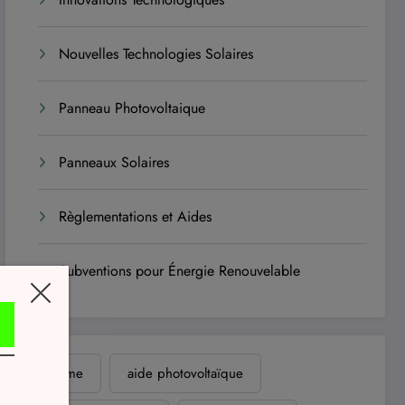
Nouvelles Technologies Solaires
Panneau Photovoltaique
Panneaux Solaires
Règlementations et Aides
Subventions pour Énergie Renouvelable
ademe
aide photovoltaïque