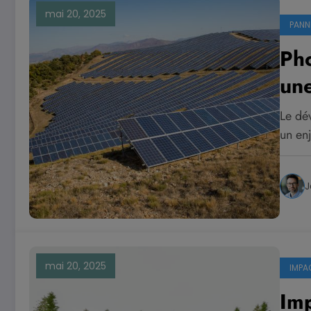
mai 20, 2025
PANN
Pho
une
Le dé
un en
J
mai 20, 2025
IMPA
Imp