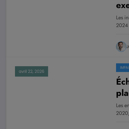
exe
d’
Les i
2024 
J
IMPA
avril 22, 2026
Éch
pl
ve
Les en
2020,