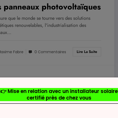
s panneaux photovoltaïques
ure que le monde se tourne vers des solutions
tiques renouvelables, l'industrialisation des
eaux…
Lire La Suite
axime Fabre
0 Commentaires
EAU PHOTOVOLTAIQUE
tovoltaïque : enjeux pour
 collectivités locales
un monde où la lutte contre le changement