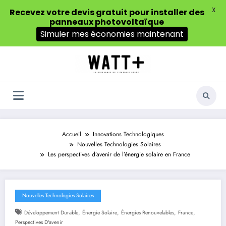
X
Recevez votre devis gratuit pour installer des
panneaux photovoltaïque
Simuler mes économies maintenant
Aller
au
contenu
Accueil
Innovations Technologiques
Nouvelles Technologies Solaires
Les perspectives d’avenir de l’énergie solaire en France
Nouvelles Technologies Solaires
,
,
,
,
Développement Durable
Énergie Solaire
Énergies Renouvelables
France
Perspectives D'avenir