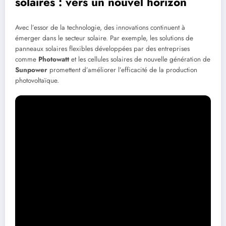
solaires : vers un nouvel horizon
Avec l’essor de la technologie, des innovations continuent à
émerger dans le secteur solaire. Par exemple, les solutions de
panneaux solaires flexibles développées par des entreprises
comme
Photowatt
et les cellules solaires de nouvelle génération de
Sunpower
promettent d’améliorer l’efficacité de la production
photovoltaïque.
Les défis d’une transition énergétique durable