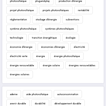
photovoltaïque
plug-and-play
production d'énergie
projet photovoltaïque
projets photovoltaïques
rentabilité
réglementation
stockage d'énergie
subventions
système photovoltaïque
systèmes photovoltaïques
technologie
transition énergétique
écologie
économie d'énergie
économies d'énergie
électricité
électricité verte
énergie
énergie photovoltaïque
énergie renouvelable
énergie solaire
énergies renouvelables
énergies solaires
ademe
aide photovoltaïque
autoconsommation
avenir durable
durabilité
développement durable