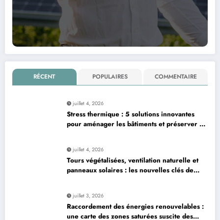
RÉCENT
POPULAIRES
COMMENTAIRE
juillet 4, 2026
Stress thermique : 5 solutions innovantes
pour aménager les bâtiments et préserver la
production laitière
juillet 4, 2026
Tours végétalisées, ventilation naturelle et
panneaux solaires : les nouvelles clés de
l’architecture urbaine durable
juillet 3, 2026
Raccordement des énergies renouvelables :
une carte des zones saturées suscite des