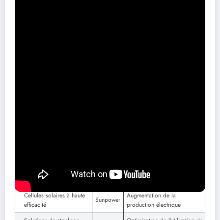
Le passage à l’énergie solaire ne va pas sans défis. D’une part, il
est essentiel de garantir un approche équilibrée pour le stockage
de l’énergie afin de pallier les intermittences de la production
solaire. D’autre part, l’implication des citoyens et leur acceptation
des installations sont primordiales.
Intermittence de la production
: Solutions de stockage pour lisser la
production.
Acceptation sociale
: Respect des paysages et concertations avec la
population.
Innovation continue
: Suivi des avancées technologiques pour
améliorer l’adoption.
Type d’innovation
Exemple
Impact attendu
Panneaux solaires
Meilleure performance sur
Photowatt
flexibles
divers supports
Cellules solaires à haute
Augmentation de la
Sunpower
efficacité
production électrique