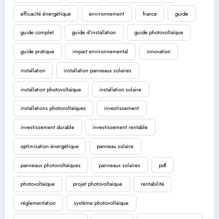
efficacité énergétique
environnement
france
guide
guide complet
guide d'installation
guide photovoltaïque
guide pratique
impact environnemental
innovation
installation
installation panneaux solaires
installation photovoltaïque
installation solaire
installations photovoltaïques
investissement
investissement durable
investissement rentable
optimisation énergétique
panneau solaire
panneaux photovoltaïques
panneaux solaires
pdf
photovoltaïque
projet photovoltaïque
rentabilité
réglementation
système photovoltaïque