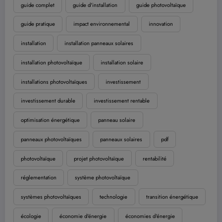
guide complet
guide d'installation
guide photovoltaïque
guide pratique
impact environnemental
innovation
installation
installation panneaux solaires
installation photovoltaïque
installation solaire
installations photovoltaïques
investissement
investissement durable
investissement rentable
optimisation énergétique
panneau solaire
panneaux photovoltaïques
panneaux solaires
pdf
photovoltaïque
projet photovoltaïque
rentabilité
réglementation
système photovoltaïque
systèmes photovoltaïques
technologie
transition énergétique
écologie
économie d'énergie
économies d'énergie