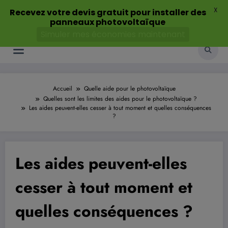
Aller
X
Recevez votre devis gratuit pour installer des
au
panneaux photovoltaïque
contenu
Simuler mes économies maintenant
Accueil
Quelle aide pour le photovoltaïque
Quelles sont les limites des aides pour le photovoltaïque ?
Les aides peuvent-elles cesser à tout moment et quelles conséquences
?
Les aides peuvent-elles
cesser à tout moment et
quelles conséquences ?