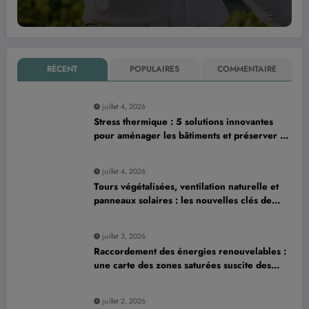
RÉCENT
POPULAIRES
COMMENTAIRE
juillet 4, 2026
Stress thermique : 5 solutions innovantes
pour aménager les bâtiments et préserver la
production laitière
juillet 4, 2026
Tours végétalisées, ventilation naturelle et
panneaux solaires : les nouvelles clés de
l’architecture urbaine durable
juillet 3, 2026
Raccordement des énergies renouvelables :
une carte des zones saturées suscite des
préoccupations dans la filière
juillet 2, 2026