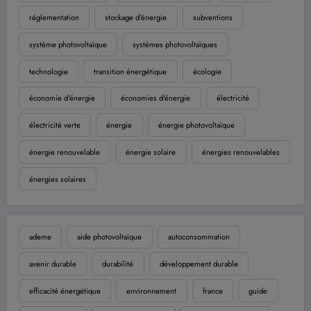
réglementation
stockage d'énergie
subventions
système photovoltaïque
systèmes photovoltaïques
technologie
transition énergétique
écologie
économie d'énergie
économies d'énergie
électricité
électricité verte
énergie
énergie photovoltaïque
énergie renouvelable
énergie solaire
énergies renouvelables
énergies solaires
ademe
aide photovoltaïque
autoconsommation
avenir durable
durabilité
développement durable
efficacité énergétique
environnement
france
guide