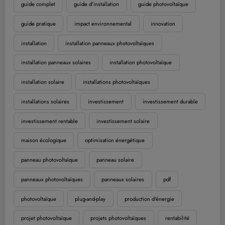
guide complet
guide d'installation
guide photovoltaïque
guide pratique
impact environnemental
innovation
installation
installation panneaux photovoltaïques
installation panneaux solaires
installation photovoltaïque
installation solaire
installations photovoltaïques
installations solaires
investissement
investissement durable
investissement rentable
investissement solaire
maison écologique
optimisation énergétique
panneau photovoltaïque
panneau solaire
panneaux photovoltaïques
panneaux solaires
pdf
photovoltaïque
plug-and-play
production d'énergie
projet photovoltaïque
projets photovoltaïques
rentabilité