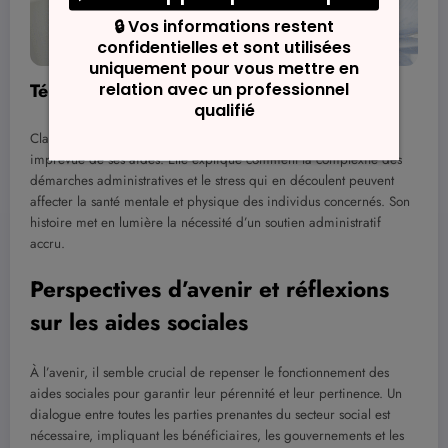
Témoignage de Claire
Claire, une maman, a connu des difficultés suite à une cessation
imprévue de ses aides. Elle explique comment la complexité des
démarches administratives et le stress qui en découlent peuvent
affecter la santé mentale et physique des individus concernés. Son
histoire met en lumière la nécessité d’un soutien administratif
accru.
Perspectives d’avenir et réflexions
sur les aides sociales
À l’avenir, il semble crucial de repenser le fonctionnement des
aides sociales pour garantir leur pérennité et leur pertinence. Un
dialogue entre toutes les parties prenantes du secteur social est
nécessaire, impliquant les bénéficiaires, les gouvernements et les