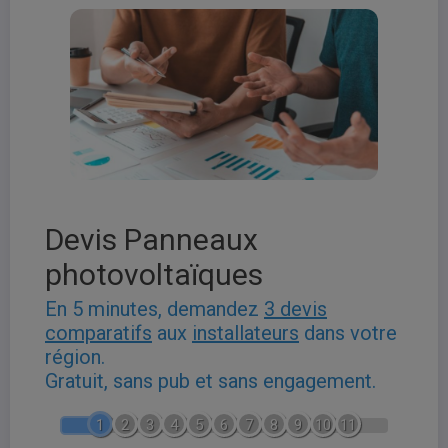
Devis Panneaux
photovoltaïques
En 5 minutes, demandez
3 devis
comparatifs
aux
installateurs
dans votre
région.
Gratuit, sans pub et sans engagement.
1
2
3
4
5
6
7
8
9
10
11