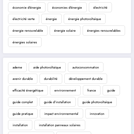
économie d'énergie
économies d'énergie
électricité
électricité verte
énergie
énergie photovoltaïque
énergie renouvelable
énergie solaire
énergies renouvelables
énergies solaires
ademe
aide photovoltaïque
autoconsommation
avenir durable
durabilité
développement durable
efficacité énergétique
environnement
france
guide
guide complet
guide d'installation
guide photovoltaïque
guide pratique
impact environnemental
innovation
installation
installation panneaux solaires