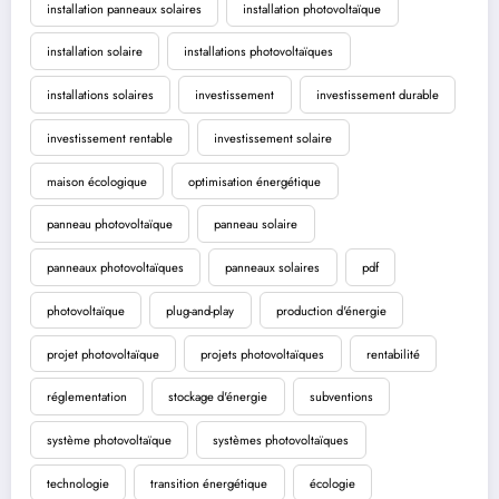
installation panneaux solaires
installation photovoltaïque
installation solaire
installations photovoltaïques
installations solaires
investissement
investissement durable
investissement rentable
investissement solaire
maison écologique
optimisation énergétique
panneau photovoltaïque
panneau solaire
panneaux photovoltaïques
panneaux solaires
pdf
photovoltaïque
plug-and-play
production d'énergie
projet photovoltaïque
projets photovoltaïques
rentabilité
réglementation
stockage d'énergie
subventions
système photovoltaïque
systèmes photovoltaïques
technologie
transition énergétique
écologie