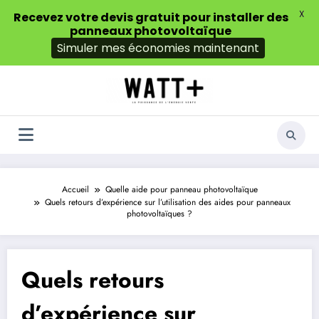
X
Recevez votre devis gratuit pour installer des
panneaux photovoltaïque
Simuler mes économies maintenant
Aller
au
contenu
Accueil
Quelle aide pour panneau photovoltaïque
Quels retours d’expérience sur l’utilisation des aides pour panneaux
photovoltaïques ?
Quels retours
d’expérience sur