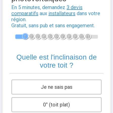
En 5 minutes, demandez
3 devis
comparatifs
aux
installateurs
dans votre
région.
Gratuit, sans pub et sans engagement.
1
2
3
4
5
6
7
8
9
10
11
Quelle est l'inclinaison de
votre toit ?
Je ne sais pas
0° (toit plat)